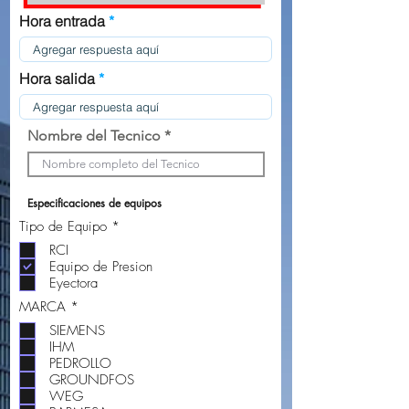
u
i
Hora entrada
r
e
d
Hora salida
Nombre del Tecnico
Especificaciones de equipos
O
Tipo de Equipo
*
b
RCI
l
Equipo de Presion
i
g
Eyectora
a
O
MARCA
*
t
b
o
SIEMENS
l
r
IHM
i
i
g
o
PEDROLLO
a
GROUNDFOS
t
WEG
o