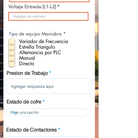
Voltaje Entrada (L1-L2)
O
Tipo de equipo Maniobra
*
b
Variador de Frecuencia
l
Estrella Triangulo
i
g
Alternancia por PLC
a
Manual
t
Directo
o
r
Presion de Trabajo
i
o
Estado de cofre
Estado de Contactores