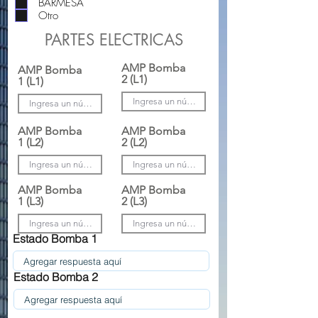
BARMESA
r
Otro
i
o
PARTES ELECTRICAS
AMP Bomba
AMP Bomba
2 (L1)
1 (L1)
AMP Bomba
AMP Bomba
1 (L2)
2 (L2)
AMP Bomba
AMP Bomba
1 (L3)
2 (L3)
Estado Bomba 1
Estado Bomba 2