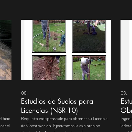
Ultras
motores. Ofrecemos atención de emergencias
para d
7x24, garantizando respuesta rápida y
econó
os.
tranquilidad total para su copropiedad.
08.
09.
Estudios de Suelos para
Est
Licencias (NSR-10)
Obr
ificio.
Requisito indispensable para obtener su Licencia
Ingeni
car el
de Construcción. Ejecutamos la exploración
ladera