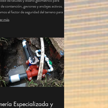
lidad de taludes y diseño geométrico para
de contención, gaviones y anclajes activos.
mos el factor de seguridad del terreno para
r riesgos de deslizamientos en vías,
ar más
smos y excavaciones profundas.
amos diseños constructivos optimizados
rantizan la estabilidad geotécnica de su
to a largo plazo.
mería Especializada y