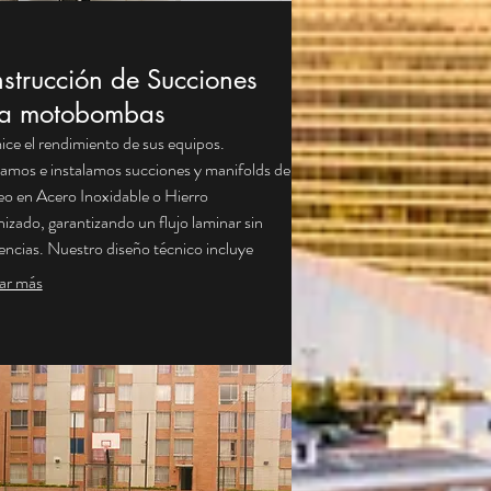
strucción de Succiones
a motobombas
ce el rendimiento de sus equipos.
amos e instalamos succiones y manifolds de
 en Acero Inoxidable o Hierro
izado, garantizando un flujo laminar sin
encias. Nuestro diseño técnico incluye
 anti-vórtice y cálculos de diámetro precisos
ar más
liminar la cavitación y vibraciones que
yen las bombas. Instalaciones con
ura certificada o uniones ranuradas
ulic) de máxima precisión y durabilidad.