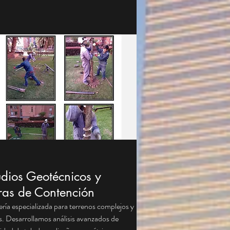
onido) y software de modelación avanzado
iseñar soluciones seguras y
micamente viables.
udios Geotécnicos y
as de Contención
ería especializada para terrenos complejos y
s. Desarrollamos análisis avanzados de