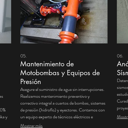
05.
06.
Mantenimiento de
Aná
Motobombas y Equipos de
Sís
Presión
Determ
sismos
Asegure el suministro de agua sin interrupciones.
estudi
as
Realizamos mantenimiento preventivo y
Curadu
correctivo integral a cuartos de bombas, sistemas
proyec
100%
de presión (hidroflo) y eyectores. Contamos con
Emple
ika y
un equipo experto de técnicos eléctricos e
Mostr
destru
to de
hidráulicos para diagnosticar tableros de control y
Mostrar más