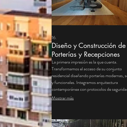
16.
Diseño y Construcción de
Porterías y Recepciones
La primera impresión es la que cuenta.
Transformamos el acceso de su conjunto
residencial diseñando porterías modernas, 
y funcionales. Integramos arquitectura
contemporánea con protocolos de segurida
(control de acceso, blindaje y visibilidad 36
Mostrar más
Mejoramos el entorno laboral del guarda y
valorizamos inmediatamente cada inmueble 
copropiedad con una fachada renovada e
imponente