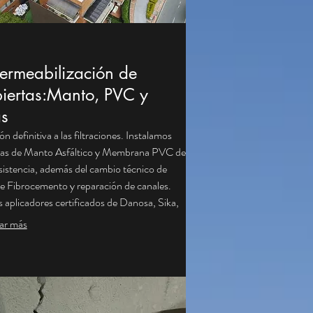
ermeabilización de
iertas:Manto, PVC y
as
ón definitiva a las filtraciones. Instalamos
mas de Manto Asfáltico y Membrana PVC de
esistencia, además del cambio técnico de
de Fibrocemento y reparación de canales.
aplicadores certificados de Danosa, Sika,
 Texsa, asegurando materiales de primera
ar más
d. Diagnóstico preciso y garantía de
ueidad total para proteger el interior de su
ación de la intemperie.