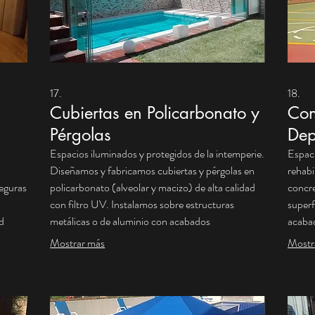
17.
18.
Cubiertas en Policarbonato y
Con
Pérgolas
Dep
Espacios iluminados y protegidos de la intemperie.
Espaci
Diseñamos y fabricamos cubiertas y pérgolas en
rehabi
seguras
policarbonato (alveolar y macizo) de alta calidad
concre
con filtro UV. Instalamos sobre estructuras
superf
d
metálicas o de aluminio con acabados
acabad
0°).
arquitectónicos modernos. Solución ideal para
antide
Mostrar más
Mostr
terrazas, zonas BBQ, parqueaderos y accesos,
para m
de la
garantizando el paso de luz natural con total
Entreg
impermeabilidad y resistencia al granizo.
instal
cerram