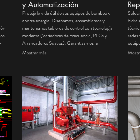
y Automatización
Rep
Proteja la vida útil de sus equipos de bombeo y
Soluci
ahorre energía. Diseñamos, ensamblamos y
hidráu
ión
mantenemos tableros de control con tecnología
técnic
mos
moderna (Variadores de Frecuencia, PLCs y
redes 
y
Arrancadores Suaves). Garantizamos la
equipo
nte la
automatización precisa y la alternancia de bombas
daños 
Mostrar más
Mostr
física
para evitar desgastes, todo bajo estricto
alta c
iseños
cumplimiento de la norma eléctrica RETIE.
durade
Seguridad y eficiencia para su sistema hidráulico.