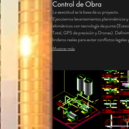
Control de Obra
La exactitud es la base de su proyecto.
Ejecutamos levantamientos planimétricos y
altimétricos con tecnología de punta (Estac
Total, GPS de precisión y Drones). Defini
linderos reales para evitar conflictos legales 
realizamos el replanteo de ejes y niveles dura
Mostrar más
construcción. Aseguramos que la ejecución 
en el terreno respete milimétricamente los d
arquitectónicos aprobados.