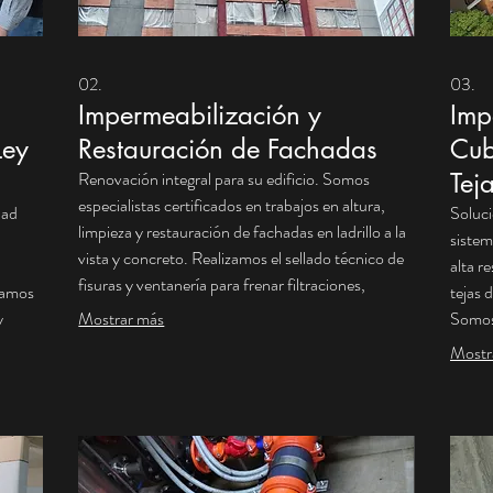
02.
03.
Impermeabilización y
Imp
Ley
Restauración de Fachadas
Cub
Renovación integral para su edificio. Somos
Tej
especialistas certificados en trabajos en altura,
dad
Soluci
limpieza y restauración de fachadas en ladrillo a la
siste
vista y concreto. Realizamos el sellado técnico de
alta r
fisuras y ventanería para frenar filtraciones,
izamos
tejas 
aplicando hidrófugos y pinturas de alto
y
Mostrar más
Somos 
desempeño (Sika, Danosa, Hidroprotección).
edes y
Edil y
Mostr
Garantizamos una barrera protectora que elimina
undente
calida
humedades, mejora la estética y valoriza su
 norma
estanq
propiedad.
n
edific