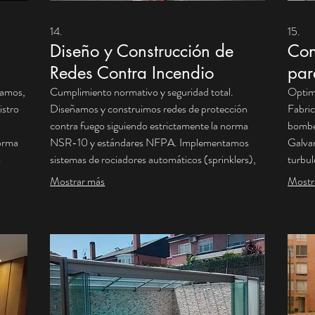
14.
15.
Diseño y Construcción de
Con
Redes Contra Incendio
par
ñamos,
Cumplimiento normativo y seguridad total.
Optimi
istro
Diseñamos y construimos redes de protección
Fabric
contra fuego siguiendo estrictamente la norma
bombeo
norma
NSR-10 y estándares NFPA. Implementamos
Galvan
o
sistemas de rociadores automáticos (sprinklers),
turbul
al
gabinetes y tubería ranurada con materiales
placas
Mostrar más
Mostr
certificados. Entregamos la red probada
para e
s
hidrostáticamente y lista para la certificación del
destru
para
Cuerpo de Bomberos y compañías de seguros.
soldad
(Victa