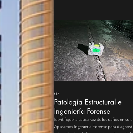
la normativa sanitaria vigente. Evite fugas y
contaminación bacteriana con soluciones
duraderas para tanques aéreos y subterráne
07.
Patología Estructural e
Ingeniería Forense
Identifique la causa raíz de los daños en su ed
Aplicamos Ingeniería Forense para diagnosti