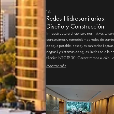
13.
Redes Hidrosanitarias:
Diseño y Construcción
Infraestructura eficiente y normativa. Dise
construimos y remodelamos redes de sumin
de agua potable, desagües sanitarios (aguas
negras) y sistemas de aguas lluvias bajo la 
técnica NTC 1500. Garantizamos el cálcul
hidráulico ideal para asegurar presión y caud
Mostrar más
constantes en todos los puntos del edificio.
Instalaciones técnicas limpias con materiale
certificados (PVC, CPVC y Polipropileno) 
evitar fugas y obstrucciones futuras.