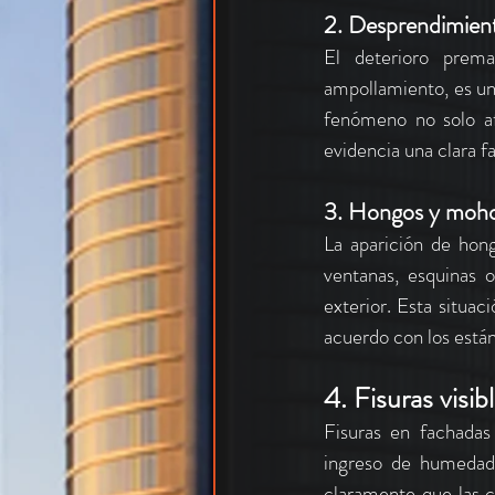
2. Desprendimient
El deterioro prema
ampollamiento, es un
fenómeno no solo af
evidencia una clara fa
3. Hongos y moho
La aparición de hong
ventanas, esquinas 
exterior. Esta situa
acuerdo con los está
4. Fisuras visi
Fisuras en fachadas 
ingreso de humedad 
claramente que las ca