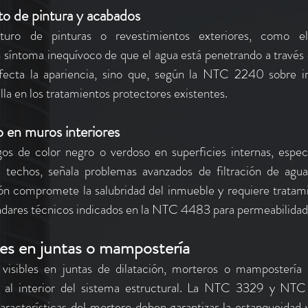
o de pintura y acabados
turo de pinturas o revestimientos exteriores, como el
 síntoma inequívoco de que el agua está penetrando a través d
ecta la apariencia, sino que, según la NTC 2240 sobre im
lla en los tratamientos protectores existentes.
 en muros interiores
os de color negro o verdoso en superficies internas, espec
o techos, señala problemas avanzados de filtración de agua
ción compromete la salubridad del inmueble y requiere tratam
ndares técnicos indicados en la NTC 4483 para permeabilidad
bles en juntas o mampostería
visibles en juntas de dilatación, morteros o mampostería i
al interior del sistema estructural. La NTC 3329 y NTC 
racterísticas del mortero deben garantizar la estanqueidad y 