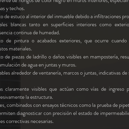
rente de hongos de color negro en muros interiores, especial
as y techos.
de estuco al interior del inmueble debido a infiltraciones pr
ales blancas tanto en superficies interiores como exterio
esencia continua de humedad.
o de pintura o acabados exteriores, que ocurre cuando e
stos materiales.
 de piezas de ladrillo o daños visibles en mampostería, resul
cumulación de agua en juntas y muros.
ables alrededor de ventanería, marcos o juntas, indicativas de s
tas claramente visibles que actúan como vías de ingreso 
resivamente la estructura.
les, combinados con ensayos técnicos como la prueba de pipet
miten diagnosticar con precisión el estado de impermeabilid
es correctivas necesarias.