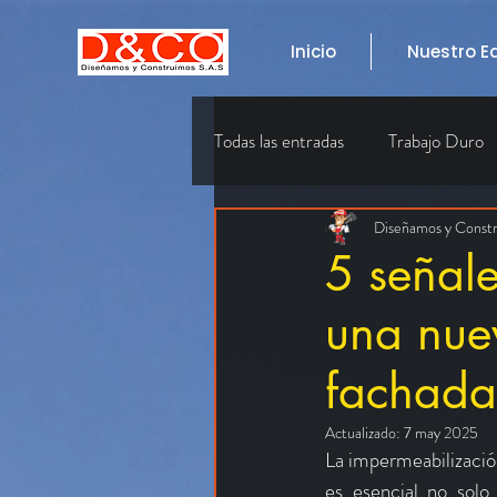
Inicio
Nuestro E
Todas las entradas
Trabajo Duro
CUARTOS DE MOTOBOMB
Diseñamos y Const
5 señal
una nue
Impermeabilización de cubiertas
fachada
Actualizado:
7 may 2025
La impermeabilizació
es esencial no solo 