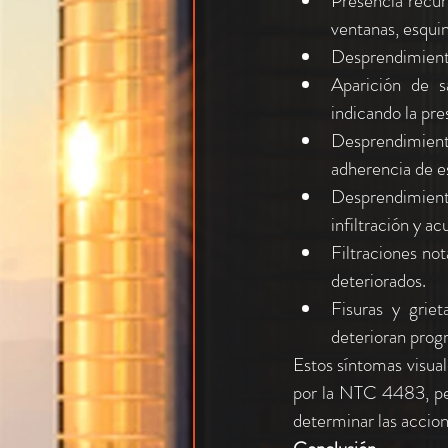
Presencia recur
ventanas, esquin
Desprendimiento 
Aparición de s
indicando la pr
Desprendimient
adherencia de e
Desprendimiento
infiltración y a
Filtraciones not
deteriorados.
Fisuras y grie
deterioran prog
Estos síntomas visua
por la NTC 4483, per
determinar las accion