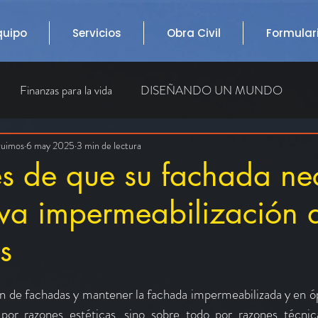
quipo
Servicios
Obra Civil
Formular
Finanzas para la vida
DISEÑANDO UN MUNDO
AS
ruimos
6 may 2025
Impermeabilización de fachadas
3 min de lectura
RECEPCION DE A
es de que su fachada nec
va impermeabilización 
s
n de fachadas y mantener la fachada impermeabilizada y en ó
por razones estéticas, sino sobre todo por razones técnicas