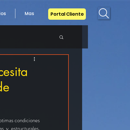
ios
Mas
Portal Cliente
REAS COMUNES
esita
de
ptimas condiciones 
 y estructurales. 